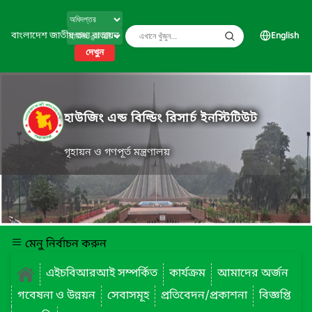
বাংলাদেশ জাতীয় তথ্য বাতায়ন
English
দেখুন
হাউজিং এন্ড বিল্ডিং রিসার্চ ইনস্টিটিউট
গৃহায়ন ও গণপূর্ত মন্ত্রণালয়
মেনু নির্বাচন করুন
এইচবিআরআই সম্পর্কিত
কার্যক্রম
আমাদের অর্জন
গবেষনা ও উন্নয়ন
সেবাসমূহ
প্রতিবেদন/প্রকাশনা
বিজ্ঞপ্তি