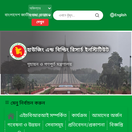
বাংলাদেশ জাতীয় তথ্য বাতায়ন
English
দেখুন
হাউজিং এন্ড বিল্ডিং রিসার্চ ইনস্টিটিউট
গৃহায়ন ও গণপূর্ত মন্ত্রণালয়
মেনু নির্বাচন করুন
এইচবিআরআই সম্পর্কিত
কার্যক্রম
আমাদের অর্জন
গবেষনা ও উন্নয়ন
সেবাসমূহ
প্রতিবেদন/প্রকাশনা
বিজ্ঞপ্তি