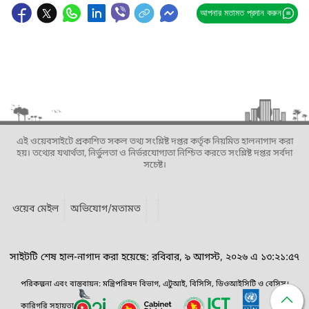
আপনার মতামত প্রদান করুন
এই ওয়েবসাইটে প্রকাশিত সকল তথ্য সংশ্লিষ্ট দপ্তর কর্তৃক নিয়মিত হালনাগাদ করা
হয়। তথ্যের যথার্থতা, নির্ভুলতা ও নির্ভরযোগ্যতা নিশ্চিত করতে সংশ্লিষ্ট দপ্তর সর্বদা
সচেষ্ট।
ওয়েব মেইল
অভিযোগ/মতামত
সাইটটি শেষ হাল-নাগাদ করা হয়েছে: রবিবার, ৯ আগস্ট, ২০২৬ এ ১৩:২১:৫৭
পরিকল্পনা এবং বাস্তবায়ন: মন্ত্রিপরিষদ বিভাগ, এটুআই, বিসিসি, ডিওআইসিটি ও বেসিস।
কারিগরি সহায়তা