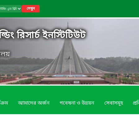
দেখুন
্ডিং রিসার্চ ইনস্টিটিউট
ণালয়
যক্রম
আমাদের অর্জন
গবেষনা ও উন্নয়ন
সেবাসমূহ
প্