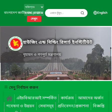
বাংলাদেশ জাতীয় তথ্য বাতায়ন
English
দেখুন
হাউজিং এন্ড বিল্ডিং রিসার্চ ইনস্টিটিউট
গৃহায়ন ও গণপূর্ত মন্ত্রণালয়
মেনু নির্বাচন করুন
এইচবিআরআই সম্পর্কিত
কার্যক্রম
আমাদের অর্জন
গবেষনা ও উন্নয়ন
সেবাসমূহ
প্রতিবেদন/প্রকাশনা
বিজ্ঞপ্তি