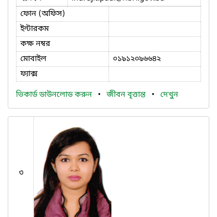
ফোন (অফিস)
ইন্টারকম
কক্ষ নম্বর
মোবাইল
০১৯১২০৯৬৬৪২
ফ্যাক্স
ভিকার্ড ডাউনলোড করুন
•
জীবন বৃত্তান্ত
•
দেখুন
৩