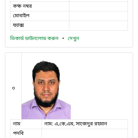
কক্ষ নম্বর
মোবাইল
ফ্যাক্স
ভিকার্ড ডাউনলোড করুন
•
দেখুন
৩
নাম
নাম: এ,কে,এম, সাজেদুর রহমান
পদবি