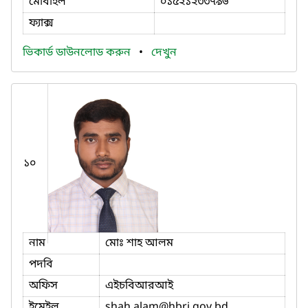
মোবাইল
০১৫২১২৩৩৭৯৬
ফ্যাক্স
ভিকার্ড ডাউনলোড করুন
•
দেখুন
১০
নাম
মোঃ শাহ আলম
পদবি
অফিস
এইচবিআরআই
ইমেইল
shah.alam
@hbri.gov.bd