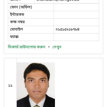
ফোন (অফিস)
ইন্টারকম
কক্ষ নম্বর
মোবাইল
০১৫১৫২১৮৭৮৪
ফ্যাক্স
ভিকার্ড ডাউনলোড করুন
•
দেখুন
১১