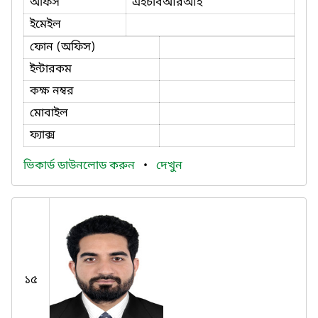
অফিস
এইচবিআরআই
ইমেইল
ফোন (অফিস)
ইন্টারকম
কক্ষ নম্বর
মোবাইল
ফ্যাক্স
ভিকার্ড ডাউনলোড করুন
•
দেখুন
১৫