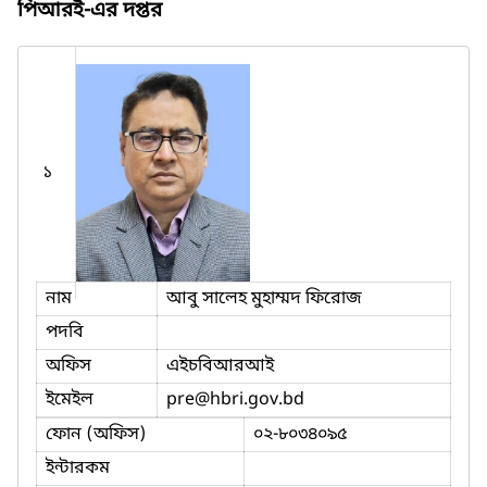
পিআরই-এর দপ্তর
১
নাম
আবু সালেহ মুহাম্মদ ফিরোজ
পদবি
অফিস
এইচবিআরআই
ইমেইল
pre
@hbri.gov.bd
ফোন (অফিস)
০২-৮০৩৪০৯৫
ইন্টারকম