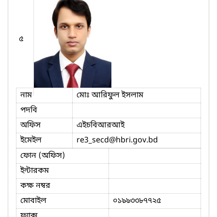
৫
নাম
মোঃ আরিফুল ইসলাম
পদবি
অফিস
এইচবিআরআই
ইমেইল
re3_secd
@hbri.gov.bd
ফোন (অফিস)
ইন্টারকম
কক্ষ নম্বর
মোবাইল
০১৯৯৩৩৮৭৭২৫
ফ্যাক্স