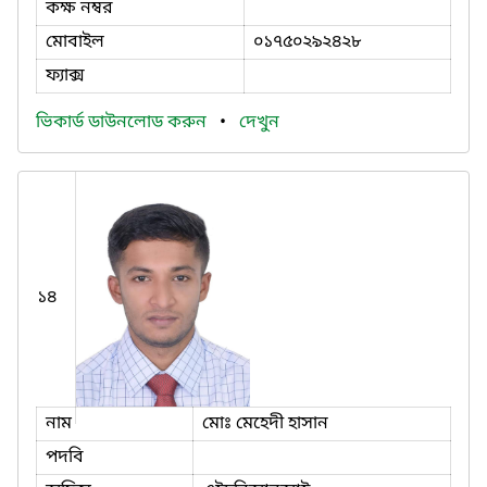
কক্ষ নম্বর
মোবাইল
০১৭৫০২৯২৪২৮
ফ্যাক্স
ভিকার্ড ডাউনলোড করুন
•
দেখুন
১৪
নাম
মোঃ মেহেদী হাসান
পদবি