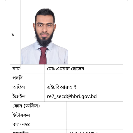
৯
নাম
মোঃ এমরান হোসেন
পদবি
অফিস
এইচবিআরআই
ইমেইল
re7_secd
@hbri.gov.bd
ফোন (অফিস)
ইন্টারকম
কক্ষ নম্বর