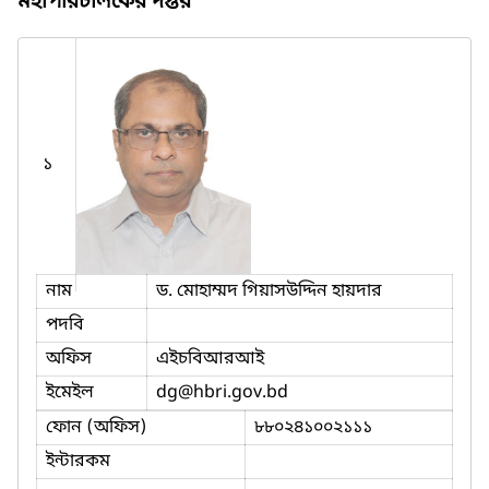
মহাপরিচালকের দপ্তর
১
নাম
ড. মোহাম্মদ গিয়াসউদ্দিন হায়দার
পদবি
অফিস
এইচবিআরআই
ইমেইল
dg
@hbri.gov.bd
ফোন (অফিস)
৮৮০২৪১০০২১১১
ইন্টারকম