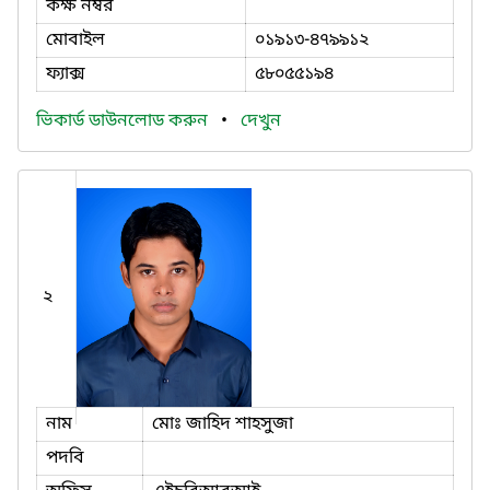
কক্ষ নম্বর
মোবাইল
০১৯১৩-৪৭৯৯১২
ফ্যাক্স
৫৮০৫৫১৯৪
ভিকার্ড ডাউনলোড করুন
•
দেখুন
২
নাম
মোঃ জাহিদ শাহসুজা
পদবি