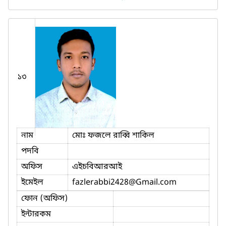
১৩
নাম
মোঃ ফজলে রাব্বি শাকিল
পদবি
অফিস
এইচবিআরআই
ইমেইল
fazlerabbi2428
@Gmail.com
ফোন (অফিস)
ইন্টারকম