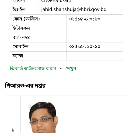
অফিস
এইচবিআরআই
ইমেইল
jahid.shahshuja
@hbri.gov.bd
ফোন (অফিস)
০১৫১৫-২৬৩১১৩
ইন্টারকম
কক্ষ নম্বর
মোবাইল
০১৫১৫-২৬৩১১৩
ফ্যাক্স
ভিকার্ড ডাউনলোড করুন
•
দেখুন
পিআরও-এর দপ্তর
১