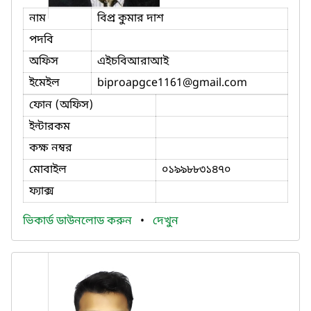
নাম
বিপ্র কুমার দাশ
পদবি
অফিস
এইচবিআরাআই
ইমেইল
biproapgce1161
@gmail.com
ফোন (অফিস)
ইন্টারকম
কক্ষ নম্বর
মোবাইল
০১৯৯৮৮৩১৪৭০
ফ্যাক্স
ভিকার্ড ডাউনলোড করুন
•
দেখুন