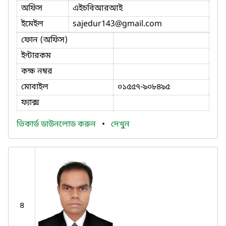
অফিস
এইচবিআরআই
ইমেইল
sajedur143
@gmail.com
ফোন (অফিস)
ইন্টারকম
কক্ষ নম্বর
মোবাইল
০১৫৫৭-৯০৮৪৯৫
ফ্যাক্স
ভিকার্ড ডাউনলোড করুন
•
দেখুন
৪