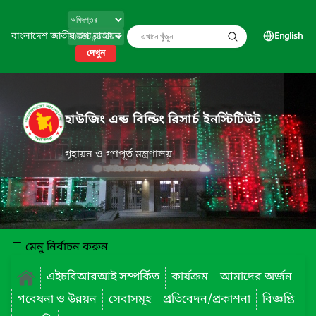
বাংলাদেশ জাতীয় তথ্য বাতায়ন
English
দেখুন
হাউজিং এন্ড বিল্ডিং রিসার্চ ইনস্টিটিউট
গৃহায়ন ও গণপূর্ত মন্ত্রণালয়
মেনু নির্বাচন করুন
এইচবিআরআই সম্পর্কিত
কার্যক্রম
আমাদের অর্জন
গবেষনা ও উন্নয়ন
সেবাসমূহ
প্রতিবেদন/প্রকাশনা
বিজ্ঞপ্তি