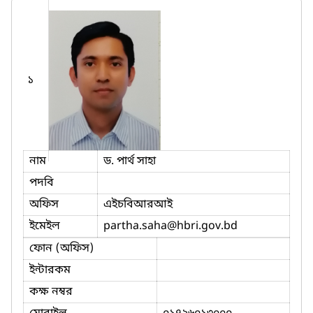
১
নাম
ড. পার্থ সাহা
পদবি
অফিস
এইচবিআরআই
ইমেইল
partha.saha
@hbri.gov.bd
ফোন (অফিস)
ইন্টারকম
কক্ষ নম্বর