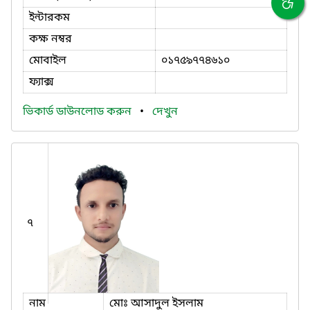
ইন্টারকম
কক্ষ নম্বর
মোবাইল
০১৭৫৯৭৭৪৬১০
ফ্যাক্স
ভিকার্ড ডাউনলোড করুন
•
দেখুন
৭
নাম
মোঃ আসাদুল ইসলাম