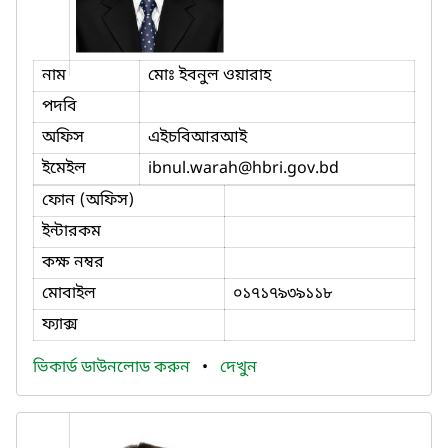
নাম
মোঃ ইবনুল ওয়ারাহ
পদবি
অফিস
এইচবিআরআই
ইমেইল
ibnul.warah
@hbri.gov.bd
ফোন (অফিস)
ইন্টারকম
কক্ষ নম্বর
মোবাইল
০১৭১৭৯৩৯১১৮
ফ্যাক্স
ভিকার্ড ডাউনলোড করুন
•
দেখুন