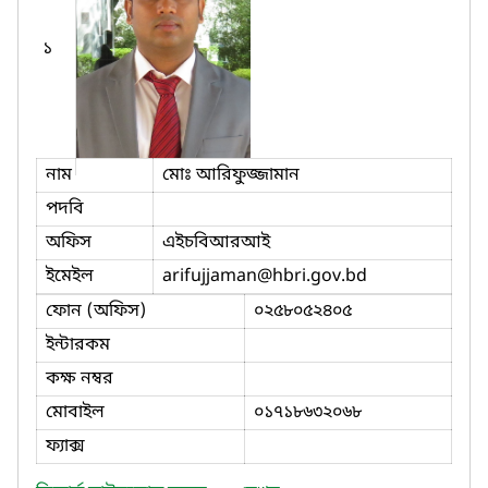
১
নাম
মোঃ আরিফুজ্জামান
পদবি
অফিস
এইচবিআরআই
ইমেইল
arifujjaman
@hbri.gov.bd
ফোন (অফিস)
০২৫৮০৫২৪০৫
ইন্টারকম
কক্ষ নম্বর
মোবাইল
০১৭১৮৬৩২০৬৮
ফ্যাক্স