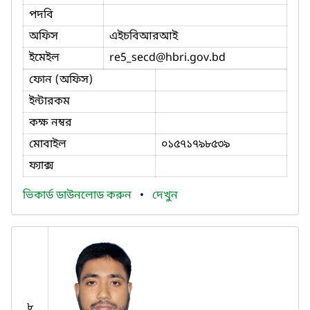
পদবি
অফিস
এইচবিআরআই
ইমেইল
re5_secd
@hbri.gov.bd
ফোন (অফিস)
ইন্টারকম
কক্ষ নম্বর
মোবাইল
০১৫৭১৭৯৮৫৩৯
ফ্যাক্স
ভিকার্ড ডাউনলোড করুন
•
দেখুন
৮