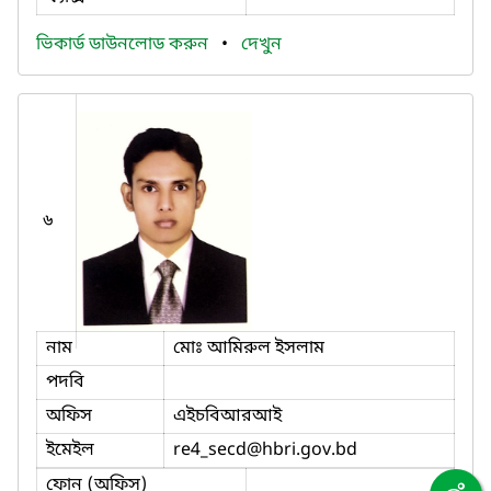
ভিকার্ড ডাউনলোড করুন
•
দেখুন
৬
নাম
মোঃ আমিরুল ইসলাম
পদবি
অফিস
এইচবিআরআই
ইমেইল
re4_secd
@hbri.gov.bd
ফোন (অফিস)