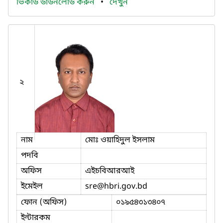
ভিকার্ড ডাউনলোড করুন
•
দেখুন
২
নাম
মোঃ ওয়াহিদুল ইসলাম
পদবি
অফিস
এইচবিআরআই
ইমেইল
sre
@hbri.gov.bd
ফোন (অফিস)
০১৯৫৪৩১৩৪০৭
ইন্টারকম