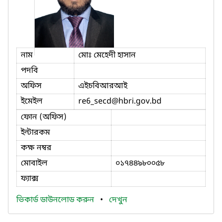
নাম
মোঃ মেহেদী হাসান
পদবি
অফিস
এইচবিআরআই
ইমেইল
re6_secd
@hbri.gov.bd
ফোন (অফিস)
ইন্টারকম
কক্ষ নম্বর
মোবাইল
০১৭৪৪৯৮০০৫৮
ফ্যাক্স
ভিকার্ড ডাউনলোড করুন
•
দেখুন