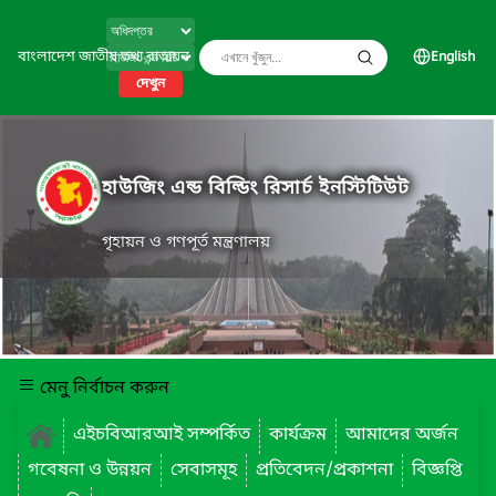
বাংলাদেশ জাতীয় তথ্য বাতায়ন
English
দেখুন
হাউজিং এন্ড বিল্ডিং রিসার্চ ইনস্টিটিউট
গৃহায়ন ও গণপূর্ত মন্ত্রণালয়
মেনু নির্বাচন করুন
এইচবিআরআই সম্পর্কিত
কার্যক্রম
আমাদের অর্জন
গবেষনা ও উন্নয়ন
সেবাসমূহ
প্রতিবেদন/প্রকাশনা
বিজ্ঞপ্তি