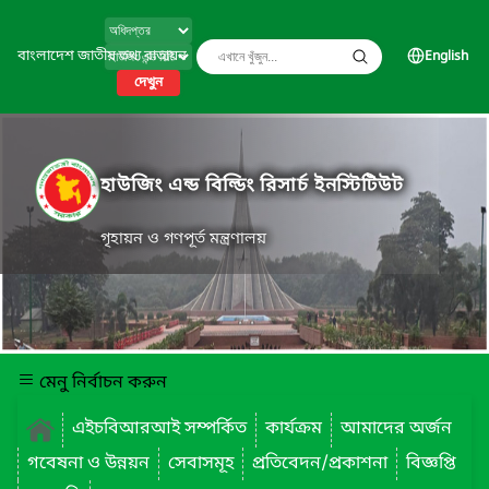
বাংলাদেশ জাতীয় তথ্য বাতায়ন
English
দেখুন
হাউজিং এন্ড বিল্ডিং রিসার্চ ইনস্টিটিউট
গৃহায়ন ও গণপূর্ত মন্ত্রণালয়
মেনু নির্বাচন করুন
এইচবিআরআই সম্পর্কিত
কার্যক্রম
আমাদের অর্জন
গবেষনা ও উন্নয়ন
সেবাসমূহ
প্রতিবেদন/প্রকাশনা
বিজ্ঞপ্তি