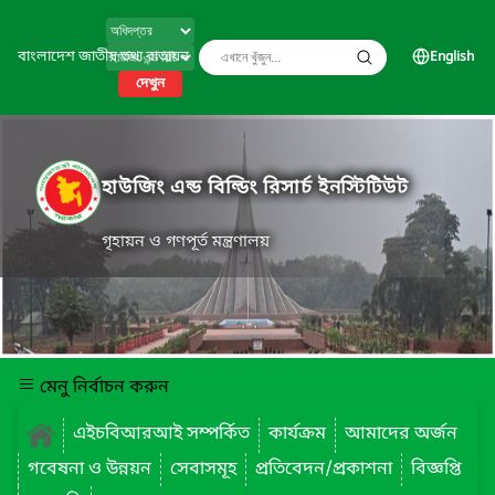
বাংলাদেশ জাতীয় তথ্য বাতায়ন
English
দেখুন
হাউজিং এন্ড বিল্ডিং রিসার্চ ইনস্টিটিউট
গৃহায়ন ও গণপূর্ত মন্ত্রণালয়
মেনু নির্বাচন করুন
এইচবিআরআই সম্পর্কিত
কার্যক্রম
আমাদের অর্জন
গবেষনা ও উন্নয়ন
সেবাসমূহ
প্রতিবেদন/প্রকাশনা
বিজ্ঞপ্তি