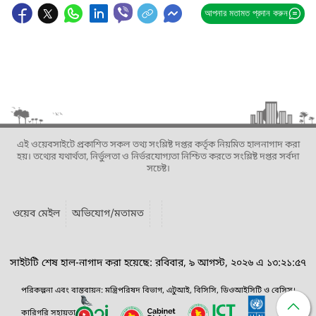
আপনার মতামত প্রদান করুন
এই ওয়েবসাইটে প্রকাশিত সকল তথ্য সংশ্লিষ্ট দপ্তর কর্তৃক নিয়মিত হালনাগাদ করা
হয়। তথ্যের যথার্থতা, নির্ভুলতা ও নির্ভরযোগ্যতা নিশ্চিত করতে সংশ্লিষ্ট দপ্তর সর্বদা
সচেষ্ট।
ওয়েব মেইল
অভিযোগ/মতামত
সাইটটি শেষ হাল-নাগাদ করা হয়েছে: রবিবার, ৯ আগস্ট, ২০২৬ এ ১৩:২১:৫৭
পরিকল্পনা এবং বাস্তবায়ন: মন্ত্রিপরিষদ বিভাগ, এটুআই, বিসিসি, ডিওআইসিটি ও বেসিস।
কারিগরি সহায়তা