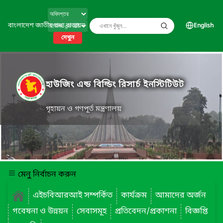
বাংলাদেশ জাতীয় তথ্য বাতায়ন
English
দেখুন
হাউজিং এন্ড বিল্ডিং রিসার্চ ইনস্টিটিউট
গৃহায়ন ও গণপূর্ত মন্ত্রণালয়
মেনু নির্বাচন করুন
এইচবিআরআই সম্পর্কিত
কার্যক্রম
আমাদের অর্জন
গবেষনা ও উন্নয়ন
সেবাসমূহ
প্রতিবেদন/প্রকাশনা
বিজ্ঞপ্তি